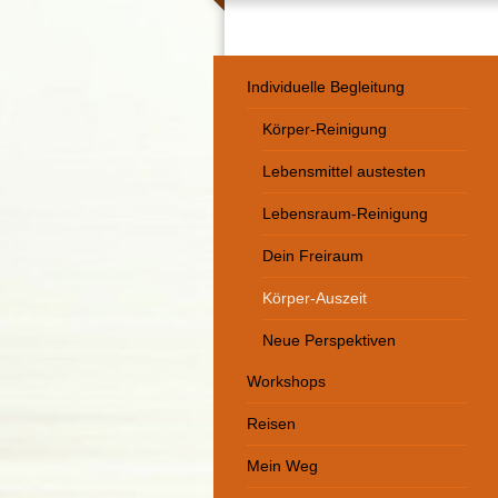
Individuelle Begleitung
Körper-Reinigung
Lebensmittel austesten
Lebensraum-Reinigung
Dein Freiraum
Körper-Auszeit
Neue Perspektiven
Workshops
Reisen
Mein Weg